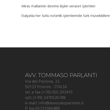
Miras mallarının devrine ilişkin veraset işlemleri
İtalya’da her türlü noterlik işlemlerinde türk müvekkille
AVV. TOMMASO PARLANTI
Via del Parione, 22
50123 Firenze - ITALIA
tel. e fax (+39) 055 293415
cell. (+39) 3470526188
e-mail:
info@avvocatoparlanti.it
P. Iva 05731060488