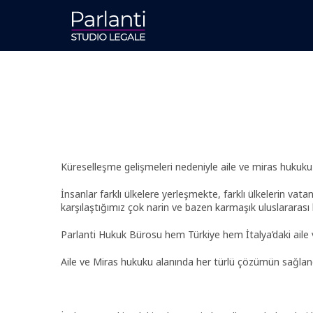
Vai
al
contenuto
Küreselleşme gelişmeleri nedeniyle aile ve miras hukuku da 
İnsanlar farklı ülkelere yerleşmekte, farklı ülkelerin va
karşılaştığımız çok narin ve bazen karmaşık uluslararası
Parlanti Hukuk Bürosu hem Türkiye hem İtalya’daki aile
Aile ve Miras hukuku alanında her türlü çözümün sağlan