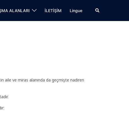
Cerca
ŞMA ALANLARI
İLETİŞİM
Lingue
için aile ve miras alanında da geçmişte nadiren
adır.
ır: