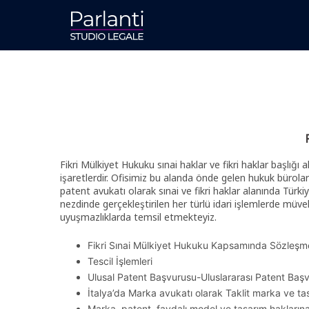
Vai
al
contenuto
Fikri Mülkiyet Hukuku sınai haklar ve fikri haklar başlığı
işaretlerdir. Ofisimiz bu alanda önde gelen hukuk bürola
patent avukatı olarak sınai ve fikri haklar alanında Türk
nezdinde gerçekleştirilen her türlü idari işlemlerde müve
uyuşmazlıklarda temsil etmekteyiz.
Fikri Sınai Mülkiyet Hukuku Kapsamında Sözleşme
Tescil İşlemleri
Ulusal Patent Başvurusu-Uluslararası Patent Baş
İtalya’da Marka avukatı olarak Taklit marka ve tasa
Marka, patent, faydalı model ve tasarım hakları