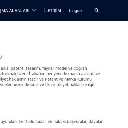
Cerca
ŞMA ALANLARI
İLETİŞİM
Lingue
U
r marka, patent, tasarım, faydalı model ve coğrafi
zli olmak üzere İtalya’nin her yerinde marka avukatı ve
lkiyet haklarının tescili ve Patent ve Marka Kurumu
r nezdinde sınai ve fikri mülkiyet hakları ile ilgili
 duyuruları, her türlü cezai ve hukuki başvurular, davalar