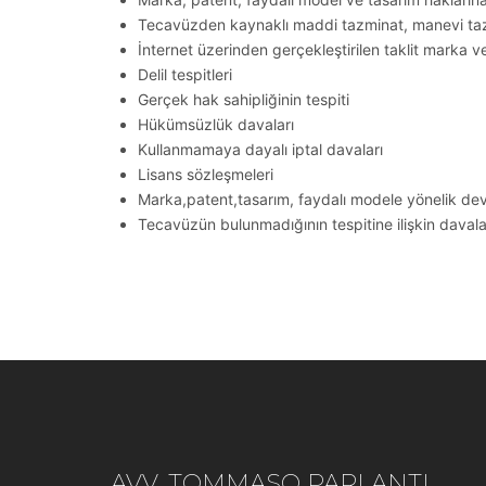
Tecavüzden kaynaklı maddi tazminat, manevi tazm
İnternet üzerinden gerçekleştirilen taklit marka ve
Delil tespitleri
Gerçek hak sahipliğinin tespiti
Hükümsüzlük davaları
Kullanmamaya dayalı iptal davaları
Lisans sözleşmeleri
Marka,patent,tasarım, faydalı modele yönelik devir 
Tecavüzün bulunmadığının tespitine ilişkin davala
AVV. TOMMASO PARLANTI