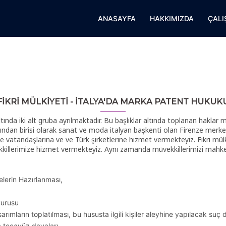
ANASAYFA
HAKKIMIZDA
ÇALI
FİKRİ MÜLKİYETİ - İTALYA'DA MARKA PATENT HUKUK
 altında iki alt gruba ayrılmaktadır. Bu başlıklar altında toplanan hakla
rından birisi olarak sanat ve moda italyan başkenti olan Firenze merke
iye vatandaşlarına ve ve Türk şirketlerine hizmet vermekteyiz. Fikri mü
kkillerimize hizmet vermekteyiz. Aynı zamanda müvekkillerimizi mahkemele
lerin Hazırlanması,
vurusu
rımların toplatılması, bu hususta ilgili kişiler aleyhine yapılacak suç
na tecavüz davaları