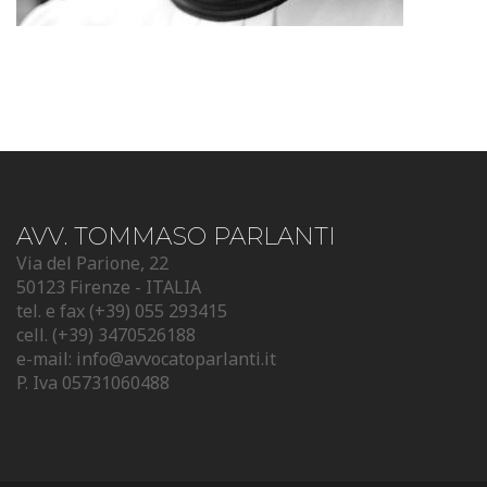
AVV. TOMMASO PARLANTI
Via del Parione, 22
50123 Firenze - ITALIA
tel. e fax (+39) 055 293415
cell. (+39) 3470526188
e-mail:
info@avvocatoparlanti.it
P. Iva 05731060488